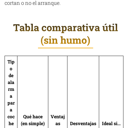
cortan o no el arranque.
Tabla comparativa útil
(sin humo)
Tip
o
de
ala
rm
a
par
a
coc
Qué hace
Ventaj
he
(en simple)
as
Desventajas
Ideal si…