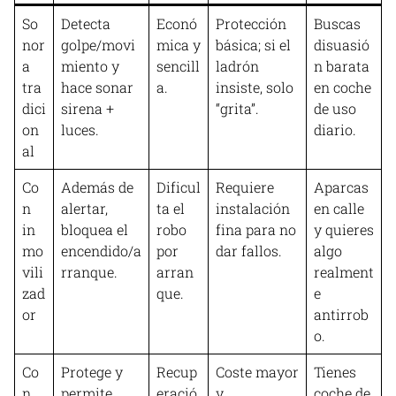
So
Detecta
Econó
Protección
Buscas
nor
golpe/movi
mica y
básica; si el
disuasió
a
miento y
sencill
ladrón
n barata
tra
hace sonar
a.
insiste, solo
en coche
dici
sirena +
“grita”.
de uso
on
luces.
diario.
al
Co
Además de
Dificul
Requiere
Aparcas
n
alertar,
ta el
instalación
en calle
in
bloquea el
robo
fina para no
y quieres
mo
encendido/a
por
dar fallos.
algo
vili
rranque.
arran
realment
zad
que.
e
or
antirrob
o.
Co
Protege y
Recup
Coste mayor
Tienes
n
permite
eració
y
coche de