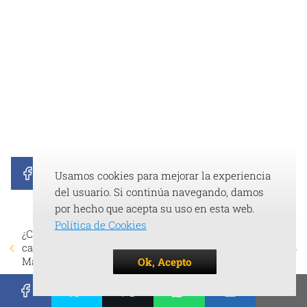
Usamos cookies para mejorar la experiencia
del usuario. Si continúa navegando, damos
por hecho que acepta su uso en esta web.
Política de Cookies
Baterías de autos
¿Cómo se limpia un
eléctricos: La verdad
carro por dentro? Guía
técnica que tu taller no
Maestra de Taller
Ok, Acepto
siempre te cuenta