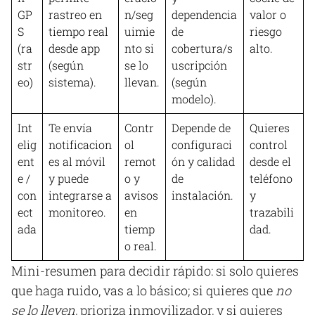
GP
rastreo en
n/seg
dependencia
valor o
S
tiempo real
uimie
de
riesgo
(ra
desde app
nto si
cobertura/s
alto.
str
(según
se lo
uscripción
eo)
sistema).
llevan.
(según
modelo).
Int
Te envía
Contr
Depende de
Quieres
elig
notificacion
ol
configuraci
control
ent
es al móvil
remot
ón y calidad
desde el
e /
y puede
o y
de
teléfono
con
integrarse a
avisos
instalación.
y
ect
monitoreo.
en
trazabili
ada
tiemp
dad.
o real.
Mini-resumen para decidir rápido: si solo quieres
que haga ruido, vas a lo básico; si quieres que
no
se lo lleven
, prioriza inmovilizador, y si quieres