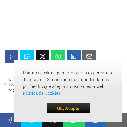
Usamos cookies para mejorar la experiencia
¿Tipos de matrículas en
¿Refrigerante 50/50 vs.
del usuario. Si continúa navegando, damos
España: Cuántas existen
Concentrado: Cuál es
por hecho que acepta su uso en esta web.
y qué significan?
Mejor para tu Motor?
Política de Cookies
Ok, Acepto