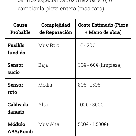
cambiar la pieza entera (más caro).
Causa
Complejidad
Coste Estimado (Pieza
Probable
de Reparación
+ Mano de obra)
Fusible
Muy Baja
1€ - 20€
fundido
Sensor
Baja
30€ - 60€ (limpieza)
sucio
Sensor
Media
80€ - 150€
roto
Cableado
Alta
100€ - 300€
dañado
Módulo
Muy Alta
500€ - 1.500€+
ABS/Bomb