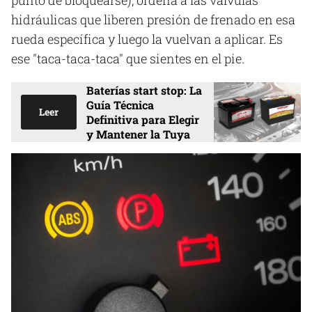
hidráulicas que liberen presión de frenado en esa
rueda específica y luego la vuelvan a aplicar. Es
ese "taca-taca-taca" que sientes en el pie.
Baterías start stop: La
Guía Técnica
Leer
Definitiva para Elegir
y Mantener la Tuya