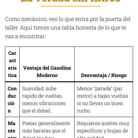
Como mecánico, veo lo que entra por la puerta del
taller. Aquí tienes una tabla honesta de lo que te
vas a encontrar:
Car
act
erís
Ventaja del Gasolina
tica
Moderno
Desventaja / Riesgo
Con
Suavidad, sube
Menos "patada" (par
duc
rápido de vueltas,
motor) a bajas vueltas
ció
menos vibraciones
si no llevas un buen
n
que el diésel.
turbo.
Ma
Piezas generalmente
Requieren aceites muy
nte
más baratas que el
específicos y bujías de
nim
diésel (no hay
alta calidad.