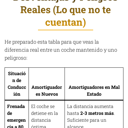
Reales (Lo que no te
cuentan)
He preparado esta tabla para que veas la
diferencia real entre un coche mantenido y uno
peligroso:
Situació
n de
Conducc
Amortiguador
Amortiguadores en Mal
ión
es Nuevos
Estado
Frenada
El coche se
La distancia aumenta
de
detiene en la
hasta
2-3 metros más
.
emergen
distancia
Suficiente para un
cia a 80
óptima.
alcance.