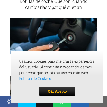
Rótulas de coche: Qué son, cuándo
cambiarlas y por qué suenan
¿Bombín de arranque averiado? Todo lo
Usamos cookies para mejorar la experiencia
que necesitas saber para repararlo
del usuario. Si continúa navegando, damos
por hecho que acepta su uso en esta web.
Política de Cookies
Ok, Acepto