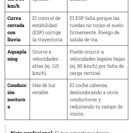
km/h
Curva
El control de
El ESP falla porque las
cerrada
estabilidad
ruedas no tocan el suelo
con
(ESP) corrige
firmemente. Riesgo de
lluvia
la trayectoria.
salida de vía.
Aquapla
Ocurre a
Puede ocurrir a
ning
velocidades
velocidades legales bajas
altas (ej. 110
(ej. 80 km/h) por falta de
km/h).
carga vertical.
Conducc
Haz de luz
El coche cabecea,
ión
estable.
deslumbrando a otros
nocturn
conductores y
a
reduciendo tu campo de
visión​.
Nota profesional
: Si tus amortiguadores