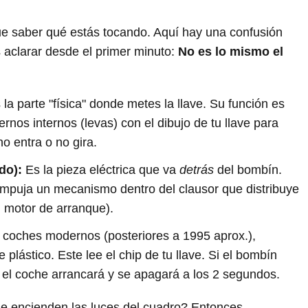
que saber qué estás tocando. Aquí hay una confusión
aclarar desde el primer minuto:
No es lo mismo el
la parte "física" donde metes la llave. Su función es
nos internos (levas) con el dibujo de tu llave para
 no entra o no gira.
do):
Es la pieza eléctrica que va
detrás
del bombín.
 empuja un mecanismo dentro del clausor que distribuye
-> motor de arranque).
coches modernos (posteriores a 1995 aprox.),
 plástico. Este lee el chip de tu llave. Si el bombín
p, el coche arrancará y se apagará a los 2 segundos.
se encienden las luces del cuadro? Entonces