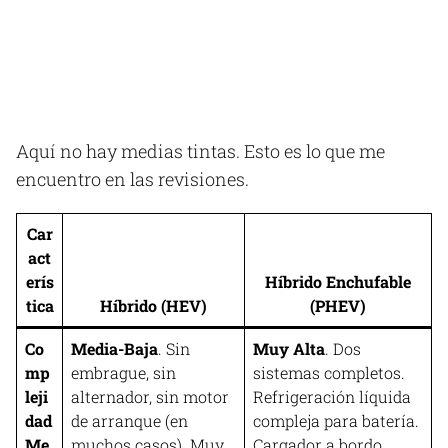
Aquí no hay medias tintas. Esto es lo que me
encuentro en las revisiones.
Car
act
erís
Híbrido Enchufable
tica
Híbrido (HEV)
(PHEV)
Co
Media-Baja
. Sin
Muy Alta
. Dos
mp
embrague, sin
sistemas completos.
leji
alternador, sin motor
Refrigeración líquida
dad
de arranque (en
compleja para batería.
Me
muchos casos). Muy
Cargador a bordo.