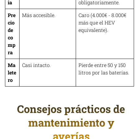
ia
obligatoriamente.
Pre
Más accesible.
Caro (4.000€ - 8.000€
cio
más que el HEV
de
equivalente).
co
mp
ra
Ma
Casi intacto.
Pierde entre 50 y 150
lete
litros por las baterías.
ro
Consejos prácticos de
mantenimiento y
averías