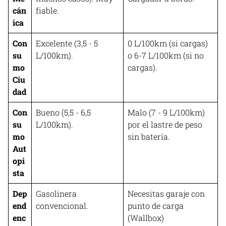
cán
fiable.
ica
Con
Excelente (3,5 - 5
0 L/100km (si cargas)
su
L/100km).
o 6-7 L/100km (si no
mo
cargas).
Ciu
dad
Con
Bueno (5,5 - 6,5
Malo (7 - 9 L/100km)
su
L/100km).
por el lastre de peso
mo
sin batería.
Aut
opi
sta
Dep
Gasolinera
Necesitas garaje con
end
convencional.
punto de carga
enc
(Wallbox)