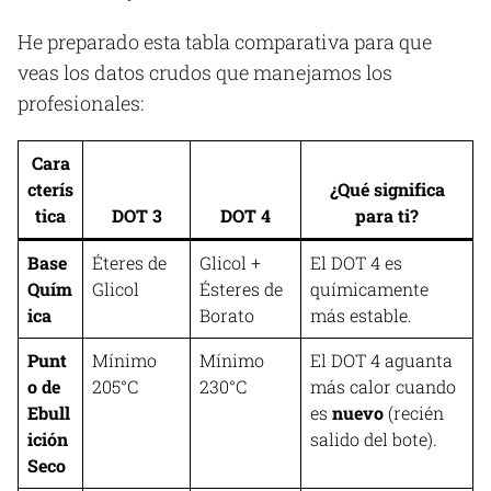
He preparado esta tabla comparativa para que
veas los datos crudos que manejamos los
profesionales:
Cara
cterís
¿Qué significa
tica
DOT 3
DOT 4
para ti?
Base
Éteres de
Glicol +
El DOT 4 es
Quím
Glicol
Ésteres de
químicamente
ica
Borato
más estable.
Punt
Mínimo
Mínimo
El DOT 4 aguanta
o de
205°C
230°C
más calor cuando
Ebull
es
nuevo
(recién
ición
salido del bote).
Seco