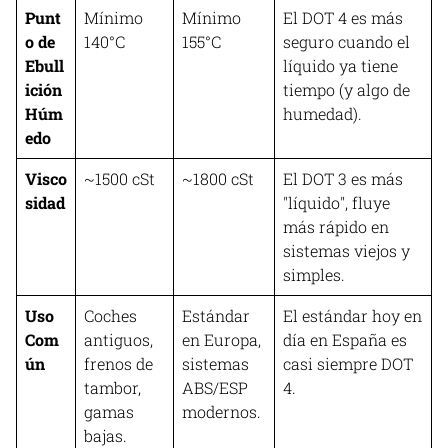
Punt
Mínimo
Mínimo
El DOT 4 es más
o de
140°C
155°C
seguro cuando el
Ebull
líquido ya tiene
ición
tiempo (y algo de
Húm
humedad).
edo
Visco
~1500 cSt
~1800 cSt
El DOT 3 es más
sidad
"líquido", fluye
más rápido en
sistemas viejos y
simples.
Uso
Coches
Estándar
El estándar hoy en
Com
antiguos,
en Europa,
día en España es
ún
frenos de
sistemas
casi siempre DOT
tambor,
ABS/ESP
4.
gamas
modernos.
bajas.