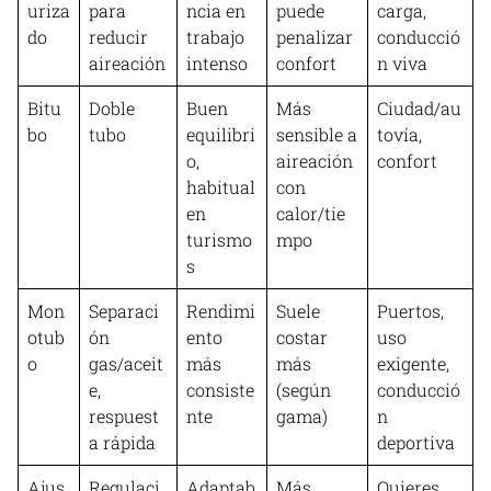
uriza
para
ncia en
puede
carga,
do
reducir
trabajo
penalizar
conducció
aireación
intenso
confort
n viva
Bitu
Doble
Buen
Más
Ciudad/au
bo
tubo
equilibri
sensible a
tovía,
o,
aireación
confort
habitual
con
en
calor/tie
turismo
mpo
s
Mon
Separaci
Rendimi
Suele
Puertos,
otub
ón
ento
costar
uso
o
gas/aceit
más
más
exigente,
e,
consiste
(según
conducció
respuest
nte
gama)
n
a rápida
deportiva
Ajus
Regulaci
Adaptab
Más
Quieres