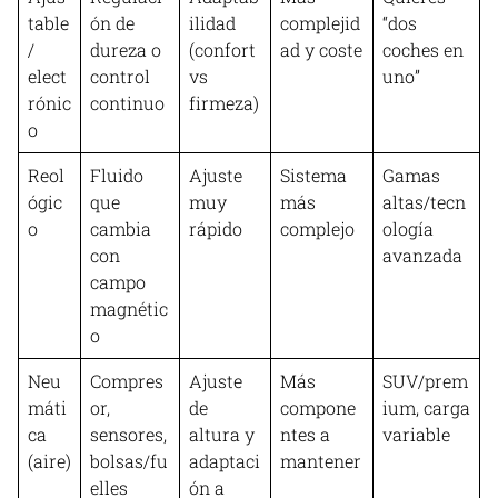
table
ón de
ilidad
complejid
“dos
/
dureza o
(confort
ad y coste
coches en
elect
control
vs
uno”
rónic
continuo
firmeza)
o
Reol
Fluido
Ajuste
Sistema
Gamas
ógic
que
muy
más
altas/tecn
o
cambia
rápido
complejo
ología
con
avanzada
campo
magnétic
o
Neu
Compres
Ajuste
Más
SUV/prem
máti
or,
de
compone
ium, carga
ca
sensores,
altura y
ntes a
variable
(aire)
bolsas/fu
adaptaci
mantener
elles
ón a