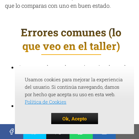
que lo comparas con uno en buen estado.
Errores comunes (lo
que veo en el taller)
Apretar mal o con herramienta inadecuada:
se desaconseja usar herramientas que
Usamos cookies para mejorar la experiencia
dañen el vástago del pistón, porque puedes
del usuario. Si continúa navegando, damos
marcarlo y provocar fugas.
por hecho que acepta su uso en esta web.
Política de Cookies
Sujetar el vástago de forma incorrecta
(pinzas, mordazas, etc.) o apretar “a lo bruto”:
Ok, Acepto
puede acabar en daños y pérdida de aceite.
Montar con tensión y no en posición