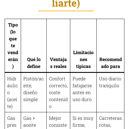
liarte)
Tipo
(lo
que
te
vend
Limitacio
erán
Qué lo
Ventaja
nes
Recomend
)
define
s reales
típicas
ado para
Hidr
Pistón/ac
Confort
Puede
Uso diario
áulic
eite,
correcto,
fatigarse
tranquilo
o
diseño
coste
antes en
(acei
simple
contenid
uso duro
te)
o
Gas
Gas +
Mejor
Si es muy
Carreteras
pres
aceite
consiste
firme,
rotas,